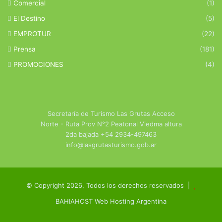
Comercial
(1)
El Destino
(5)
EMPROTUR
(22)
Prensa
(181)
PROMOCIONES
(4)
Secretaría de Turismo Las Grutas Acceso
Norte - Ruta Prov N°2 Peatonal Viedma altura
2da bajada +54 2934-497463
info@lasgrutasturismo.gob.ar
© Copyright 2026, Todos los derechos reservados |
BAHIAHOST Web Hosting Argentina