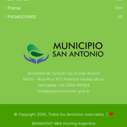
Prensa
(181)
PROMOCIONES
(4)
Secretaría de Turismo Las Grutas Acceso
Norte - Ruta Prov N°2 Peatonal Viedma altura
2da bajada +54 2934-497463
info@lasgrutasturismo.gob.ar
© Copyright 2026, Todos los derechos reservados |
BAHIAHOST Web Hosting Argentina