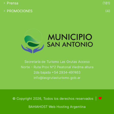
Prensa
(181)
PROMOCIONES
(4)
Secretaría de Turismo Las Grutas Acceso
Norte - Ruta Prov N°2 Peatonal Viedma altura
2da bajada +54 2934-497463
info@lasgrutasturismo.gob.ar
© Copyright 2026, Todos los derechos reservados |
BAHIAHOST Web Hosting Argentina