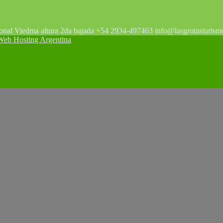
tonal Viedma altura 2da bajada +54 2934-497463 info@lasgrutasturism
 Hosting Argentina