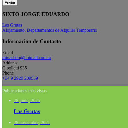
Enviar
SIXTO JORGE EDUARDO
Las Grutas
Alojamiento
,
Departamentos de Alquiler Temporario
Informacion de Contacto
Email
mirtasixto@hotmail.com.ar
Address
Cipolletti 935
Phone
+54 9 2920 209559
Publicaciones más vistas
28 junio, 2025
Las Grutas
28 noviembre, 2021