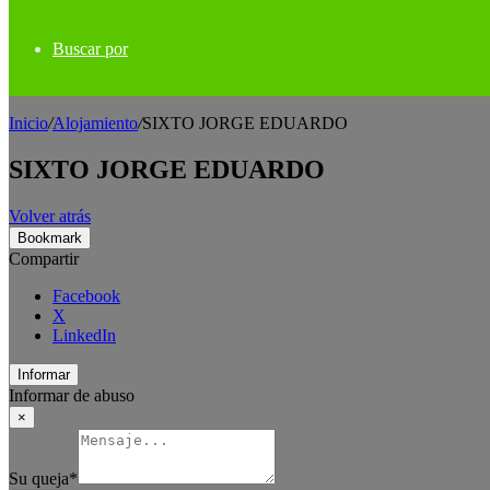
Buscar por
Inicio
/
Alojamiento
/
SIXTO JORGE EDUARDO
SIXTO JORGE EDUARDO
Volver atrás
Bookmark
Compartir
Facebook
X
LinkedIn
Informar
Informar de abuso
×
Su queja
*