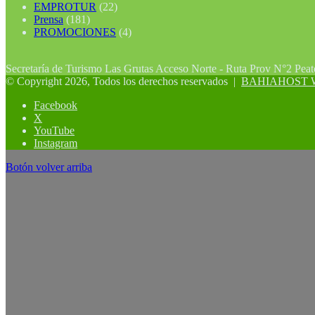
EMPROTUR
(22)
Prensa
(181)
PROMOCIONES
(4)
Secretaría de Turismo Las Grutas Acceso Norte - Ruta Prov N°2 Pea
© Copyright 2026, Todos los derechos reservados |
BAHIAHOST Web
Facebook
X
YouTube
Instagram
Botón volver arriba