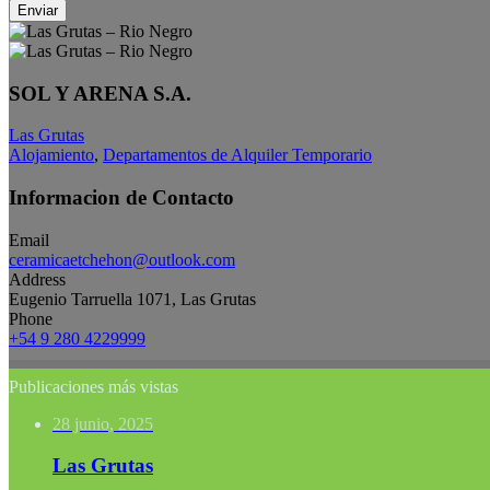
Enviar
SOL Y ARENA S.A.
Las Grutas
Alojamiento
,
Departamentos de Alquiler Temporario
Informacion de Contacto
Email
ceramicaetchehon@outlook.com
Address
Eugenio Tarruella 1071, Las Grutas
Phone
+54 9 280 4229999
Publicaciones más vistas
28 junio, 2025
Las Grutas