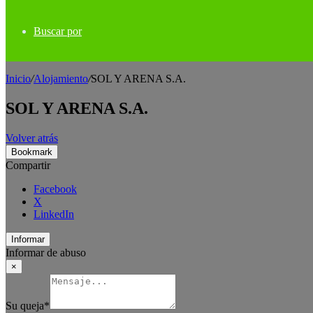
Buscar por
Inicio
/
Alojamiento
/
SOL Y ARENA S.A.
SOL Y ARENA S.A.
Volver atrás
Bookmark
Compartir
Facebook
X
LinkedIn
Informar
Informar de abuso
×
Su queja
*