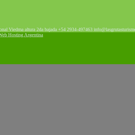
tonal Viedma altura 2da bajada +54 2934-497463 info@lasgrutasturism
 Hosting Argentina