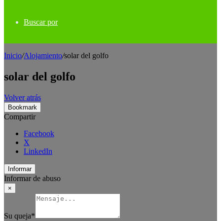
Buscar por
Inicio
/
Alojamiento
/
solar del golfo
solar del golfo
Volver atrás
Bookmark
Compartir
Facebook
X
LinkedIn
Informar
Informar de abuso
×
Su queja
*