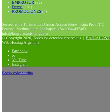
EMPROTUR
(22)
Prensa
(181)
PROMOCIONES
(4)
Secretaría de Turismo Las Grutas Acceso Norte - Ruta Prov N°2
Peatonal Viedma altura 2da bajada +54 2934-497463
info@lasgrutasturismo.gob.ar
© Copyright 2026, Todos los derechos reservados |
BAHIAHOST
Web Hosting Argentina
Facebook
X
YouTube
Instagram
Botón volver arriba