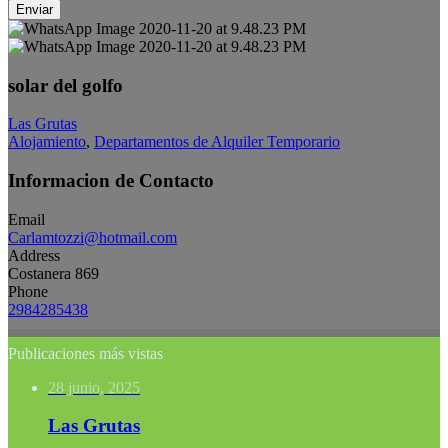
Enviar
solar del golfo
Las Grutas
Alojamiento
,
Departamentos de Alquiler Temporario
Informacion de Contacto
Email
Carlamtozzi@hotmail.com
Address
Costanera 869
Phone
2984285438
Publicaciones más vistas
28 junio, 2025
Las Grutas