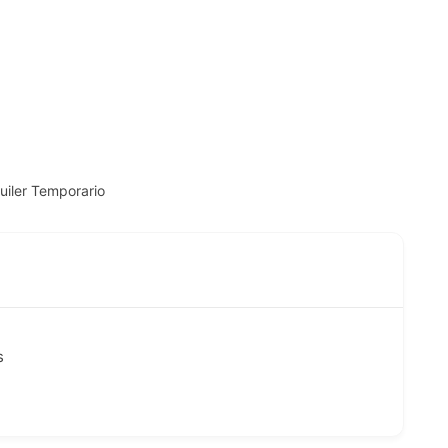
iler Temporario
s