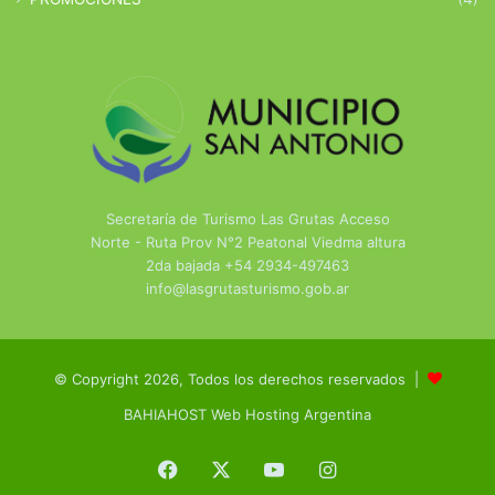
Secretaría de Turismo Las Grutas Acceso
Norte - Ruta Prov N°2 Peatonal Viedma altura
2da bajada +54 2934-497463
info@lasgrutasturismo.gob.ar
© Copyright 2026, Todos los derechos reservados |
BAHIAHOST Web Hosting Argentina
Facebook
X
YouTube
Instagram