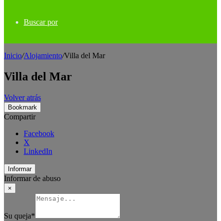
Buscar por
Inicio
/
Alojamiento
/
Villa del Mar
Villa del Mar
Volver atrás
Bookmark
Compartir
Facebook
X
LinkedIn
Informar
Informar de abuso
×
Su queja
*