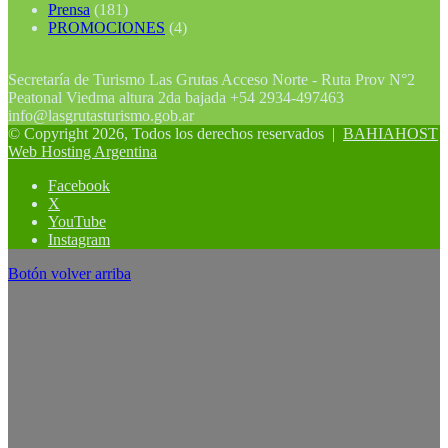
Prensa
(181)
PROMOCIONES
(4)
Secretaría de Turismo Las Grutas Acceso Norte - Ruta Prov N°2
Peatonal Viedma altura 2da bajada +54 2934-497463
info@lasgrutasturismo.gob.ar
© Copyright 2026, Todos los derechos reservados |
BAHIAHOST
Web Hosting Argentina
Facebook
X
YouTube
Instagram
Botón volver arriba