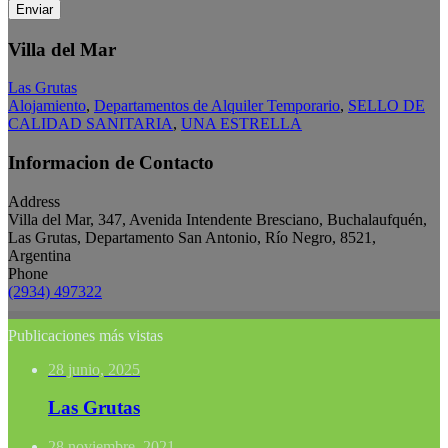
Enviar
Villa del Mar
Las Grutas
Alojamiento
,
Departamentos de Alquiler Temporario
,
SELLO DE
CALIDAD SANITARIA
,
UNA ESTRELLA
Informacion de Contacto
Address
Villa del Mar, 347, Avenida Intendente Bresciano, Buchalaufquén,
Las Grutas, Departamento San Antonio, Río Negro, 8521,
Argentina
Phone
(2934) 497322
Publicaciones más vistas
28 junio, 2025
Las Grutas
28 noviembre, 2021