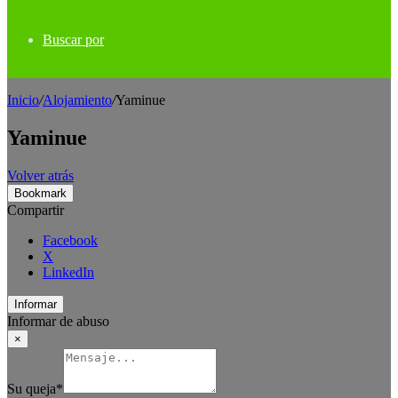
Buscar por
Inicio
/
Alojamiento
/
Yaminue
Yaminue
Volver atrás
Bookmark
Compartir
Facebook
X
LinkedIn
Informar
Informar de abuso
×
Su queja
*