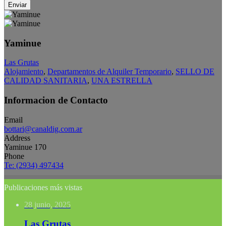
Enviar
Yaminue
Las Grutas
Alojamiento
,
Departamentos de Alquiler Temporario
,
SELLO DE
CALIDAD SANITARIA
,
UNA ESTRELLA
Informacion de Contacto
Email
bottari@canaldig.com.ar
Address
Yaminue 170
Phone
Te: (2934) 497434
Publicaciones más vistas
28 junio, 2025
Las Grutas