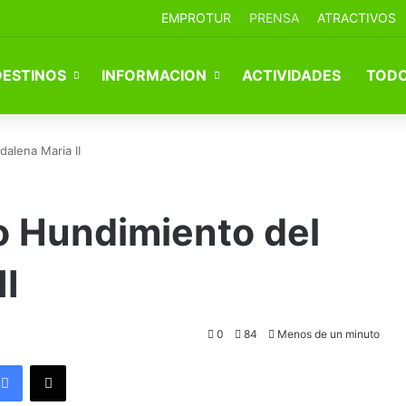
EMPROTUR
PRENSA
ATRACTIVOS
DESTINOS
INFORMACION
ACTIVIDADES
TODO
alena Maria II
 Hundimiento del
I
0
84
Menos de un minuto
Facebook
X