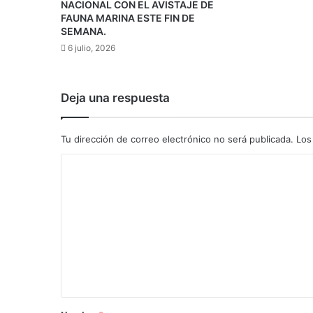
NACIONAL CON EL AVISTAJE DE
FAUNA MARINA ESTE FIN DE
SEMANA.
6 julio, 2026
Deja una respuesta
Tu dirección de correo electrónico no será publicada.
Los
C
o
m
e
n
t
a
r