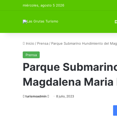
miércoles, agosto 5 2026
Inicio
/
Prensa
/
Parque Submarino Hundimiento del Magd
Prensa
Parque Submarino
Magdalena Maria I
Send
turismoadmin
8 julio, 2023
an
email