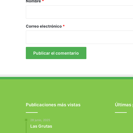
Nombre
*
i
o
*
Correo electrónico
*
Publicaciones más vistas
Últimas
28 junio, 2025
Las Grutas