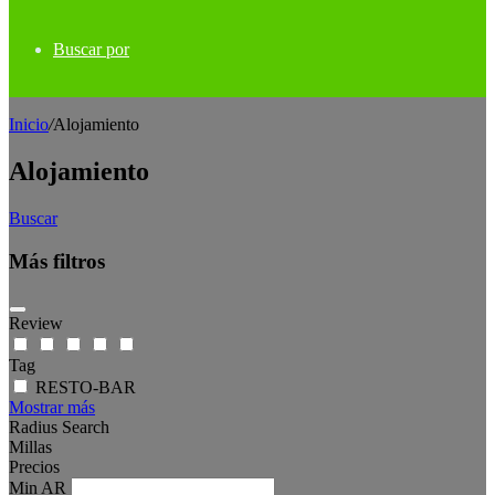
Buscar por
Inicio
/
Alojamiento
Alojamiento
Buscar
Más filtros
Review
Tag
RESTO-BAR
Mostrar más
Radius Search
Millas
Precios
Min
AR