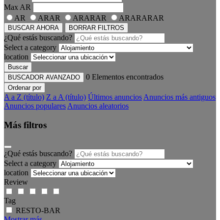
Max
AR
AR
ARAR
ARARAR
ARARARAR
BUSCAR AHORA
BORRAR FILTROS
¿Qué estás buscando?
Select a category
location
Buscar
0
Elementos encontrados
BUSCADOR AVANZADO
Ordenar por
A a Z (título)
Z a A (título)
Últimos anuncios
Anuncios más antiguos
Anuncios populares
Anuncios aleatorios
Más filtros
¿Qué estás buscando?
Select a category
location
Review
Tag
RESTO-BAR
Mostrar más