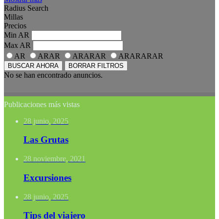
Radius Search
Millas
Precios
Min
AR
Max
AR
AR
ARAR
ARARAR
ARARARAR
BUSCAR AHORA
BORRAR FILTROS
No se han encontrado anuncios.
Publicaciones más vistas
28 junio, 2025
Las Grutas
28 noviembre, 2021
Excursiones
28 junio, 2025
Tips del viajero