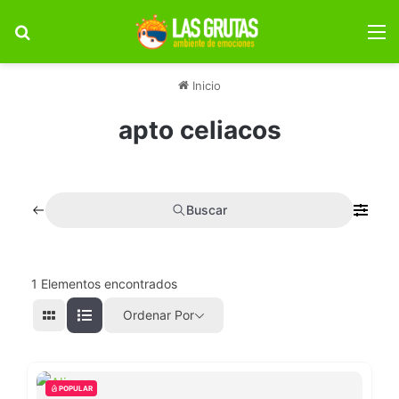
Buscar por
M
Inicio
apto celiacos
Buscar
1
Elementos encontrados
Ordenar Por
POPULAR