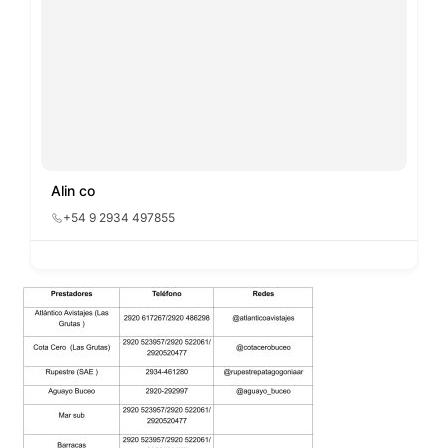
Alin co
+54 9 2934 497855