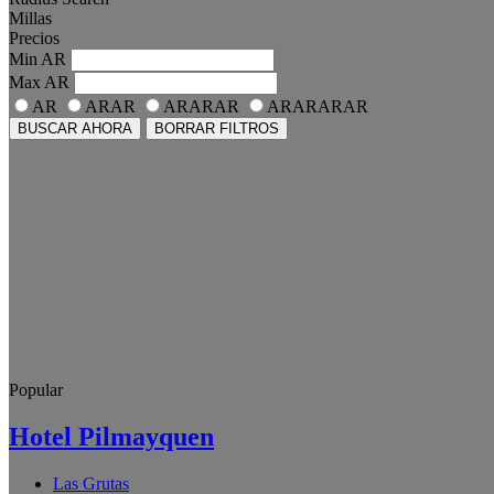
Millas
Precios
Min
AR
Max
AR
AR
ARAR
ARARAR
ARARARAR
BUSCAR AHORA
BORRAR FILTROS
Popular
Hotel Pilmayquen
Las Grutas