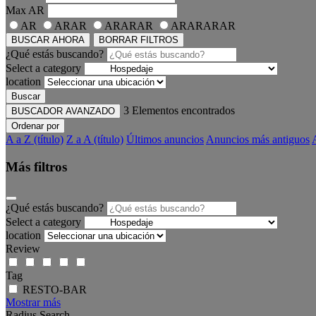
Max
AR
AR
ARAR
ARARAR
ARARARAR
BUSCAR AHORA
BORRAR FILTROS
¿Qué estás buscando?
Select a category
location
Buscar
3
Elementos encontrados
BUSCADOR AVANZADO
Ordenar por
A a Z (título)
Z a A (título)
Últimos anuncios
Anuncios más antiguos
Más filtros
¿Qué estás buscando?
Select a category
location
Review
Tag
RESTO-BAR
Mostrar más
Radius Search