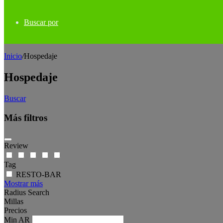
Buscar por
Inicio
/
Hospedaje
Hospedaje
Buscar
Más filtros
Review
Tag
RESTO-BAR
Mostrar más
Radius Search
Millas
Precios
Min
AR