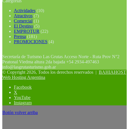
Categorías
Actividades
(10)
Atractivos
(7)
Comercial
(1)
El Destino
(5)
EMPROTUR
(22)
Prensa
(181)
PROMOCIONES
(4)
Secretaría de Turismo Las Grutas Acceso Norte - Ruta Prov N°2
Peatonal Viedma altura 2da bajada +54 2934-497463
info@lasgrutasturismo.gob.ar
© Copyright 2026, Todos los derechos reservados |
BAHIAHOST
Web Hosting Argentina
Facebook
X
YouTube
Instagram
Botón volver arriba