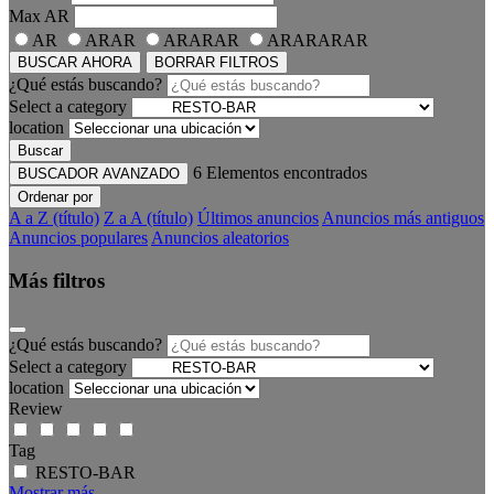
Max
AR
AR
ARAR
ARARAR
ARARARAR
BUSCAR AHORA
BORRAR FILTROS
¿Qué estás buscando?
Select a category
location
Buscar
6
Elementos encontrados
BUSCADOR AVANZADO
Ordenar por
A a Z (título)
Z a A (título)
Últimos anuncios
Anuncios más antiguos
Anuncios populares
Anuncios aleatorios
Más filtros
¿Qué estás buscando?
Select a category
location
Review
Tag
RESTO-BAR
Mostrar más