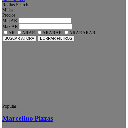
Radius Search
Millas
Precios
Min
AR
Max
AR
AR
ARAR
ARARAR
ARARARAR
BUSCAR AHORA
BORRAR FILTROS
Popular
Marcelino Pizzas