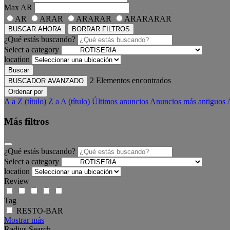
Max
AR
AR
ARAR
ARARAR
ARARARAR
BUSCAR AHORA
BORRAR FILTROS
¿Qué estás buscando?
Select a category
location
Buscar
2
Elementos encontrados
BUSCADOR AVANZADO
Ordenar por
A a Z (título)
Z a A (título)
Últimos anuncios
Anuncios más antiguos
Más filtros
¿Qué estás buscando?
Select a category
location
Review
Tag
RESTO-BAR
Mostrar más
Radius Search