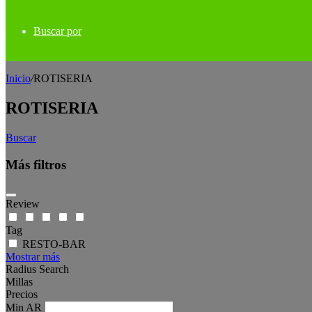
Buscar por
Inicio
/
ROTISERIA
ROTISERIA
Buscar
Más filtros
Review
Tag
RESTO-BAR
Mostrar más
Radius Search
Millas
Precios
Min
AR