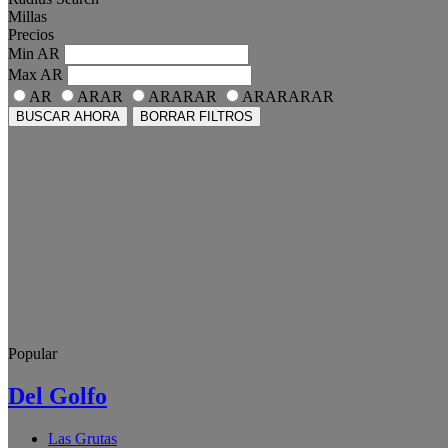
Millas
Precios
Min
AR
Max
AR
AR
ARAR
ARARAR
ARARARAR
BUSCAR AHORA
BORRAR FILTROS
Popular
Del Golfo
Las Grutas