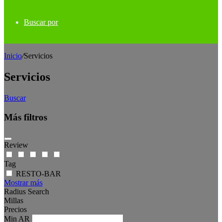
Buscar por
Inicio
/
Servicios
Servicios
Buscar
Más filtros
Review
Tag
RESTO-BAR
Mostrar más
Radius Search
Millas
Precios
Min
AR