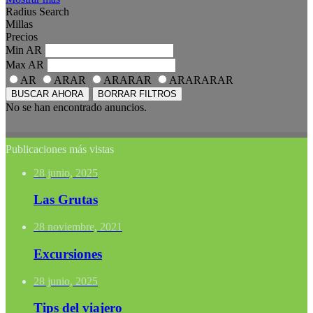
Radius Search
Millas
Precios
Min
AR
Max
AR
AR
ARAR
ARARAR
ARARARAR
BUSCAR AHORA
BORRAR FILTROS
No se han encontrado anuncios.
Publicaciones más vistas
28 junio, 2025
Las Grutas
28 noviembre, 2021
Excursiones
28 junio, 2025
Tips del viajero