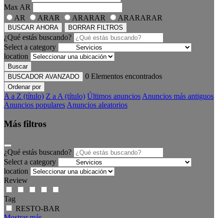
Max
AR
AR
ARAR
ARARAR
ARARARAR
BUSCAR AHORA
BORRAR FILTROS
¿Qué estás buscando?
Select a category
location
Buscar
0
Elementos encontrados
BUSCADOR AVANZADO
Ordenar por
A a Z (título)
Z a A (título)
Últimos anuncios
Anuncios más antiguos
Anuncios populares
Anuncios aleatorios
Más filtros
¿Qué estás buscando?
Select a category
location
Review
Tag
RESTO-BAR
Mostrar más