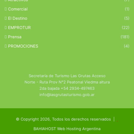
Comercial
(1)
El Destino
(5)
EMPROTUR
(22)
Prensa
(181)
PROMOCIONES
(4)
Secretaría de Turismo Las Grutas Acceso
Norte - Ruta Prov N°2 Peatonal Viedma altura
2da bajada +54 2934-497463
info@lasgrutasturismo.gob.ar
© Copyright 2026, Todos los derechos reservados |
BAHIAHOST Web Hosting Argentina