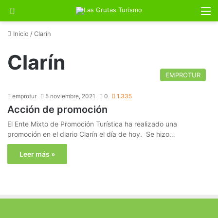
Buscar por
M
Inicio
/
Clarín
Clarín
EMPROTUR
emprotur
5 noviembre, 2021
0
1.335
Acción de promoción
El Ente Mixto de Promoción Turística ha realizado una
promoción en el diario Clarín el día de hoy. Se hizo…
Leer más »