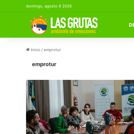
domingo, agosto 9 2026
D
Inicio
/
emprotur
emprotur