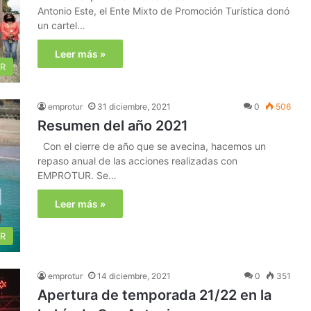
Antonio Este, el Ente Mixto de Promoción Turística donó
un cartel…
Leer más »
R
emprotur
31 diciembre, 2021
0
506
Resumen del año 2021
Con el cierre de año que se avecina, hacemos un
repaso anual de las acciones realizadas con
EMPROTUR. Se…
Leer más »
R
emprotur
14 diciembre, 2021
0
351
Apertura de temporada 21/22 en la