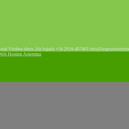
tonal Viedma altura 2da bajada +54 2934-497463 info@lasgrutasturism
 Hosting Argentina