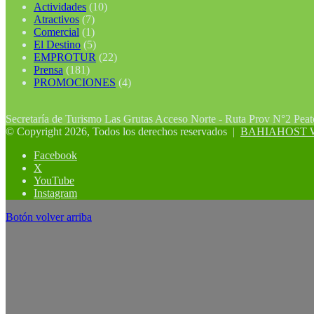
Actividades
(10)
Atractivos
(7)
Comercial
(1)
El Destino
(5)
EMPROTUR
(22)
Prensa
(181)
PROMOCIONES
(4)
Secretaría de Turismo Las Grutas Acceso Norte - Ruta Prov N°2 Pea
© Copyright 2026, Todos los derechos reservados |
BAHIAHOST Web
Facebook
X
YouTube
Instagram
Botón volver arriba