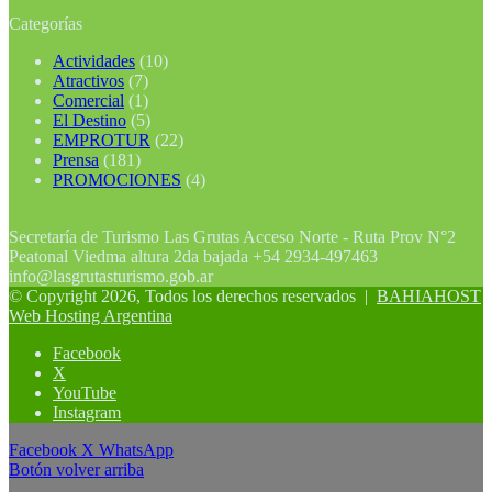
Categorías
Actividades
(10)
Atractivos
(7)
Comercial
(1)
El Destino
(5)
EMPROTUR
(22)
Prensa
(181)
PROMOCIONES
(4)
Secretaría de Turismo Las Grutas Acceso Norte - Ruta Prov N°2
Peatonal Viedma altura 2da bajada +54 2934-497463
info@lasgrutasturismo.gob.ar
© Copyright 2026, Todos los derechos reservados |
BAHIAHOST
Web Hosting Argentina
Facebook
X
YouTube
Instagram
Facebook
X
WhatsApp
Botón volver arriba