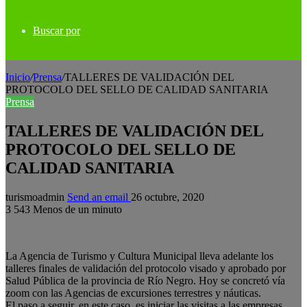
Buscar por
Inicio
/
Prensa
/
TALLERES DE VALIDACIÓN DEL
PROTOCOLO DEL SELLO DE CALIDAD SANITARIA
Prensa
TALLERES DE VALIDACIÓN DEL
PROTOCOLO DEL SELLO DE
CALIDAD SANITARIA
turismoadmin
Send an email
26 octubre, 2020
3
543
Menos de un minuto
La Agencia de Turismo y Cultura Municipal lleva adelante los
talleres finales de validación del protocolo visado y aprobado por
Salud Pública de la provincia de Río Negro. Hoy se concretó vía
zoom con las Agencias de excursiones terrestres y náuticas.
El paso a seguir, en este caso, es iniciar las visitas a las empresas