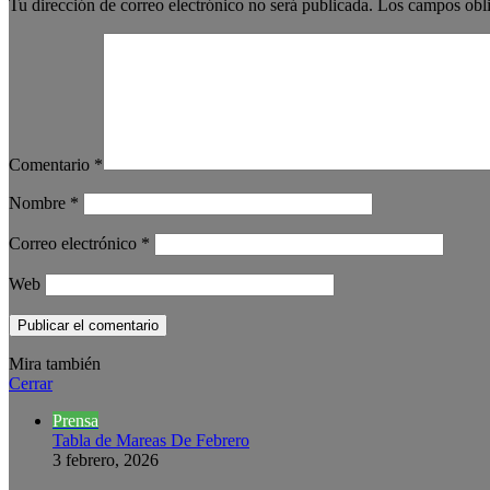
Tu dirección de correo electrónico no será publicada.
Los campos obli
Comentario
*
Nombre
*
Correo electrónico
*
Web
Mira también
Cerrar
Prensa
Tabla de Mareas De Febrero
3 febrero, 2026