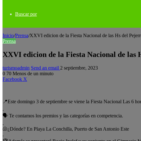
Buscar por
Inicio
/
Prensa
/
XXVI edicion de la Fiesta Nacional de las Hs del Pejer
Prensa
XXVI edicion de la Fiesta Nacional de las 
turismoadmin
Send an email
2 septiembre, 2023
0
70
Menos de un minuto
Facebook
X
📍Este domingo 3 de septiembre se viene la Fiesta Nacional Las 6 ho
.
🗣 Te contamos los premios y las categorías en competencia.
.
🐚¿Dónde? En Playa La Conchilla, Puerto de San Antonio Este
.