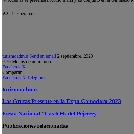
🏆Además se presentará Rocio Inalaf y su conjunto en el Gimnasio M
.
🐟 Te esperamos!
turismoadmin
Send an email
2 septiembre, 2023
0
70
Menos de un minuto
Facebook
X
Compartir
Facebook
X
Telegram
turismoadmin
Las Grutas Presente en la Expo Comodoro 2023
Fiesta Nacional "Las 6 Hs del Pejerrey"
Publicaciones relacionadas