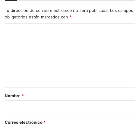
Tu dirección de correo electrónico no será publicada.
Los campos
obligatorios están marcados con
*
C
o
m
e
n
t
a
r
Nombre
*
i
o
*
Correo electrónico
*