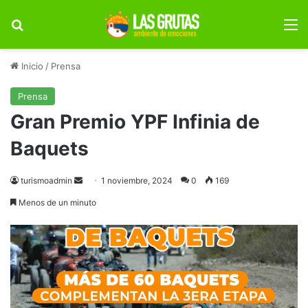
Buscar por
M
Inicio
/
Prensa
Prensa
Gran Premio YPF Infinia de
Baquets
Send
turismoadmin
1 noviembre, 2024
0
169
an
Menos de un minuto
email