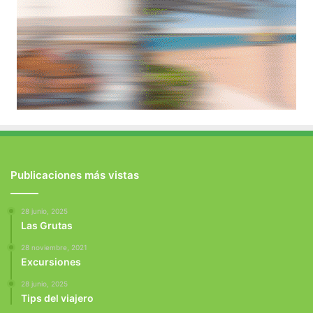
Publicaciones más vistas
28 junio, 2025
Las Grutas
28 noviembre, 2021
Excursiones
28 junio, 2025
Tips del viajero