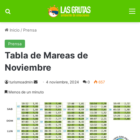
Buscar por
M
Inicio
/
Prensa
Prensa
Tabla de Mareas de
Noviembre
Send
turismoadmin
4 noviembre, 2024
0
657
an
Menos de un minuto
email