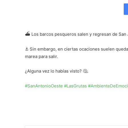
an
email
⛴
Los barcos pesqueros salen y regresan de San A
⠀⠀⠀⠀⠀⠀⠀⠀
⚓️
Sin embargo, en ciertas ocaciones suelen queda
marea para salir.
¿Alguna vez lo habías visto?
🤔
.
⠀⠀⠀⠀⠀⠀⠀⠀
#
SanAntonioOeste
#
LasGrutas
#
AmbienteDeEmoc