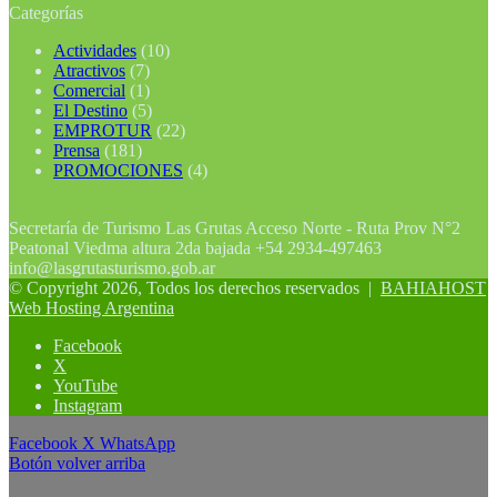
Categorías
Actividades
(10)
Atractivos
(7)
Comercial
(1)
El Destino
(5)
EMPROTUR
(22)
Prensa
(181)
PROMOCIONES
(4)
Secretaría de Turismo Las Grutas Acceso Norte - Ruta Prov N°2
Peatonal Viedma altura 2da bajada +54 2934-497463
info@lasgrutasturismo.gob.ar
© Copyright 2026, Todos los derechos reservados |
BAHIAHOST
Web Hosting Argentina
Facebook
X
YouTube
Instagram
Facebook
X
WhatsApp
Botón volver arriba