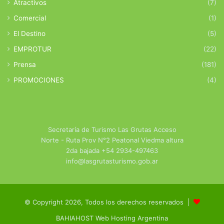
Atractivos
(7)
Comercial
(1)
El Destino
(5)
EMPROTUR
(22)
Prensa
(181)
PROMOCIONES
(4)
Secretaría de Turismo Las Grutas Acceso
Norte - Ruta Prov N°2 Peatonal Viedma altura
2da bajada +54 2934-497463
info@lasgrutasturismo.gob.ar
© Copyright 2026, Todos los derechos reservados |
BAHIAHOST Web Hosting Argentina