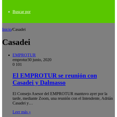
Buscar por
Inicio
/
Casadei
Casadei
EMPROTUR
emprotur
30 junio, 2020
0
101
El EMPROTUR se reunión con
Casadei y Dalmasso
El Consejo Asesor del EMPROTUR mantuvo ayer por la
tarde, mediante Zoom, una reunión con el Intendente, Adrián
Casadei y…
Leer más »