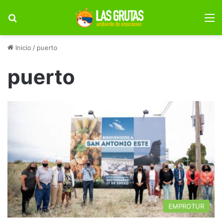
Buscar por
M
Inicio
/
puerto
puerto
EMPROTUR