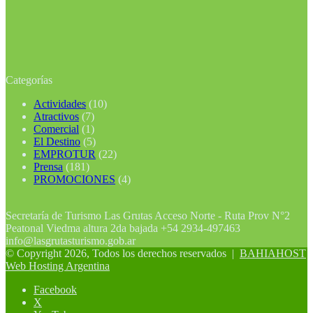
Categorías
Actividades
(10)
Atractivos
(7)
Comercial
(1)
El Destino
(5)
EMPROTUR
(22)
Prensa
(181)
PROMOCIONES
(4)
Secretaría de Turismo Las Grutas Acceso Norte - Ruta Prov N°2
Peatonal Viedma altura 2da bajada +54 2934-497463
info@lasgrutasturismo.gob.ar
© Copyright 2026, Todos los derechos reservados |
BAHIAHOST
Web Hosting Argentina
Facebook
X