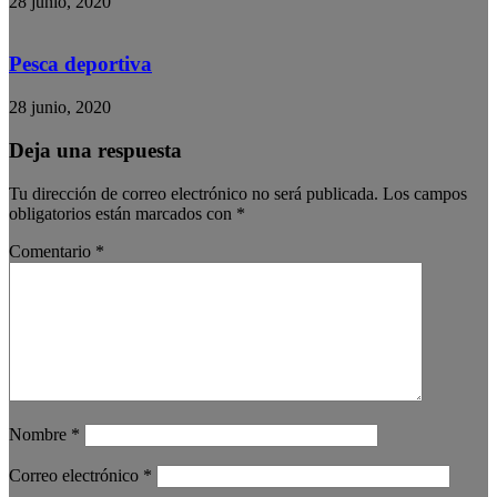
28 junio, 2020
Pesca deportiva
28 junio, 2020
Deja una respuesta
Tu dirección de correo electrónico no será publicada.
Los campos
obligatorios están marcados con
*
Comentario
*
Nombre
*
Correo electrónico
*