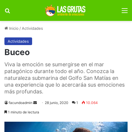
Buscar por
M
Inicio
/
Actividades
Actividades
Buceo
Viva la emoción se sumergirse en el mar
patagónico durante todo el año. Conozca la
naturaleza submarina del Golfo San Matías en
una experiencia que lo acercaráa sus emociones
más profundas.
Send
facundoadmin
28 junio, 2020
1
10.064
an
1 minuto de lectura
email