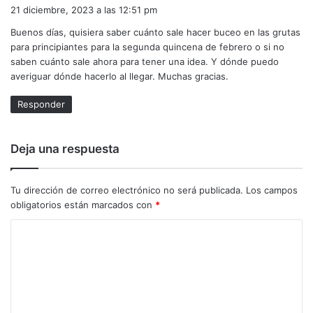
i
21 diciembre, 2023 a las 12:51 pm
c
Buenos días, quisiera saber cuánto sale hacer buceo en las grutas
e
para principiantes para la segunda quincena de febrero o si no
:
saben cuánto sale ahora para tener una idea. Y dónde puedo
averiguar dónde hacerlo al llegar. Muchas gracias.
Responder
Deja una respuesta
Tu dirección de correo electrónico no será publicada.
Los campos
obligatorios están marcados con
*
C
o
m
e