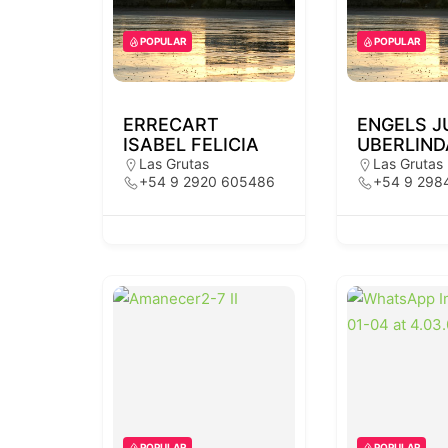
POPULAR
POPULAR
ERRECART
ENGELS J
ISABEL FELICIA
UBERLIND
Las Grutas
Las Grutas
+54 9 2920 605486
+54 9 298
POPULAR
POPULAR