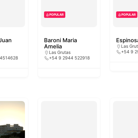
POPULAR
POPULAR
 Juan
Baroni Maria
Espinos
Amelia
Las Gru
+54 9 2
Las Grutas
 4514628
+54 9 2944 522918