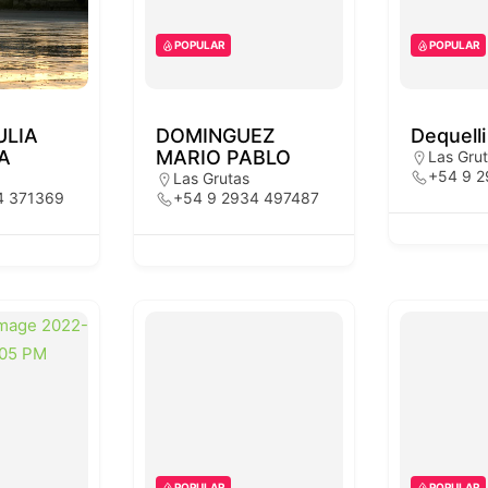
POPULAR
POPULAR
ULIA
DOMINGUEZ
Dequelli
A
MARIO PABLO
Las Gru
+54 9 
Las Grutas
4 371369
+54 9 2934 497487
POPULAR
POPULAR