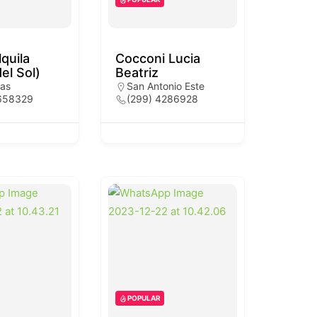
quila
Cocconi Lucia
el Sol)
Beatriz
tas
San Antonio Este
658329
(299) 4286928
POPULAR