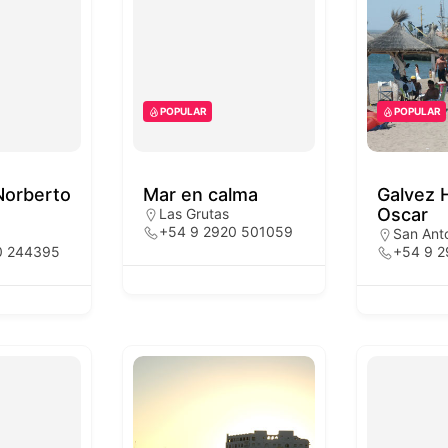
POPULAR
POPULAR
Norberto
Mar en calma
Galvez 
Oscar
Las Grutas
+54 9 2920 501059
San Ant
0 244395
+54 9 