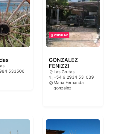
POPULAR
das
GONZALEZ
FENIZZI
tas
2984 533506
Las Grutas
+54 9 2934 531039
Maria Fernanda
gonzalez