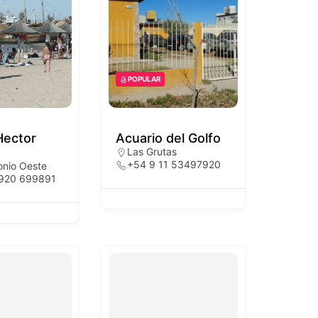
POPULAR
Hector
Acuario del Golfo
Las Grutas
+54 9 11 53497920
onio Oeste
2920 699891