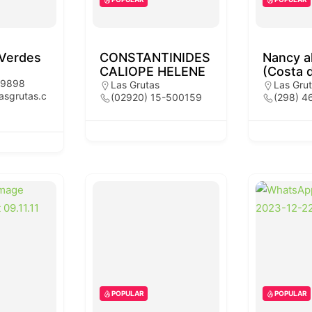
 Verdes
CONSTANTINIDES
Nancy al
CALIOPE HELENE
(Costa d
99898
Las Grutas
Las Gru
lasgrutas.c
(02920) 15-500159
(298) 4
POPULAR
POPULAR