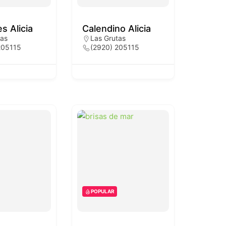
es Alicia
Calendino Alicia
tas
Las Grutas
205115
(2920) 205115
POPULAR