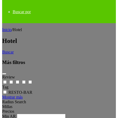
Buscar por
Inicio
/
Hotel
Hotel
Buscar
Más filtros
Review
Tag
RESTO-BAR
Mostrar más
Radius Search
Millas
Precios
Min
AR