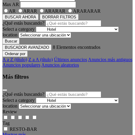
Max
AR
AR
ARAR
ARARAR
ARARARAR
BUSCAR AHORA
BORRAR FILTROS
¿Qué estás buscando?
Select a category
location
Buscar
8
Elementos encontrados
BUSCADOR AVANZADO
Ordenar por
A a Z (título)
Z a A (título)
Últimos anuncios
Anuncios más antiguos
Anuncios populares
Anuncios aleatorios
Más filtros
¿Qué estás buscando?
Select a category
location
Review
Tag
RESTO-BAR
Mostrar más