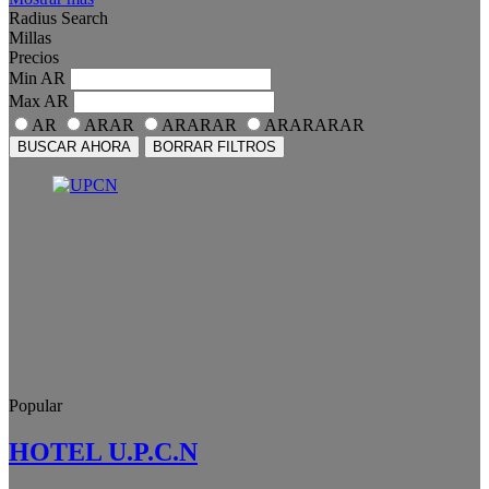
Radius Search
Millas
Precios
Min
AR
Max
AR
AR
ARAR
ARARAR
ARARARAR
BUSCAR AHORA
BORRAR FILTROS
Popular
HOTEL U.P.C.N