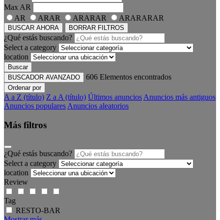
Max
AR
AR
ARAR
ARARAR
ARARARAR
BUSCAR AHORA
BORRAR FILTROS
¿Qué estás buscando?
Select a category
location
Buscar
606
Elementos encontrados
BUSCADOR AVANZADO
Ordenar por
A a Z (título)
Z a A (título)
Últimos anuncios
Anuncios más antiguos
Anuncios populares
Anuncios aleatorios
Más filtros
¿Qué estás buscando?
Select a category
location
Review
Tag
RESTO-BAR
Mostrar más