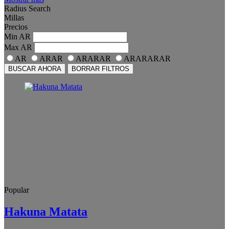
Radius Search
Millas
Precios
Min
AR
Max
AR
AR
ARAR
ARARAR
ARARARAR
BUSCAR AHORA
BORRAR FILTROS
Popular
Hakuna Matata