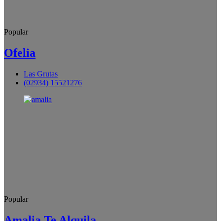
Popular
Ofelia
Las Grutas
(02934) 15521276
Popular
Amalia Te Alquila