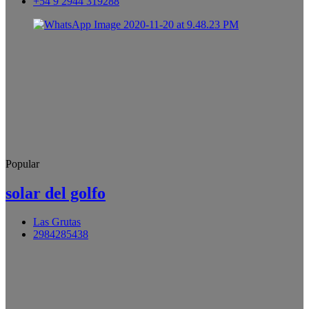
+54 9 2944 319288
Popular
solar del golfo
Las Grutas
2984285438