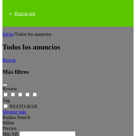
Buscar por
Inicio
/
Todos los anuncios
Todos los anuncios
Buscar
Más filtros
Review
Tag
RESTO-BAR
Mostrar más
Radius Search
Millas
Precios
Min
AR