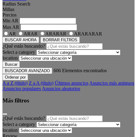
Radius Search
Millas
Precios
Min
AR
Max
AR
AR
ARAR
ARARAR
ARARARAR
BUSCAR AHORA
BORRAR FILTROS
¿Qué estás buscando?
Select a category
location
Buscar
606
Elementos encontrados
BUSCADOR AVANZADO
Ordenar por
A a Z (título)
Z a A (título)
Últimos anuncios
Anuncios más antiguos
Anuncios populares
Anuncios aleatorios
Más filtros
¿Qué estás buscando?
Select a category
location
Review