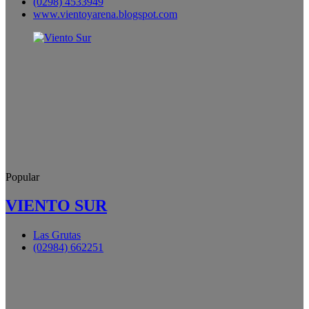
(0298) 4533949
www.vientoyarena.blogspot.com
Popular
VIENTO SUR
Las Grutas
(02984) 662251