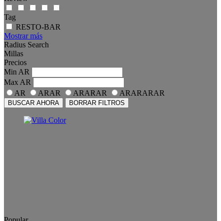
Tag
RESTO-BAR
Mostrar más
Radius Search
Millas
Precios
Min
AR
Max
AR
AR
ARAR
ARARAR
ARARARAR
BUSCAR AHORA
BORRAR FILTROS
Popular