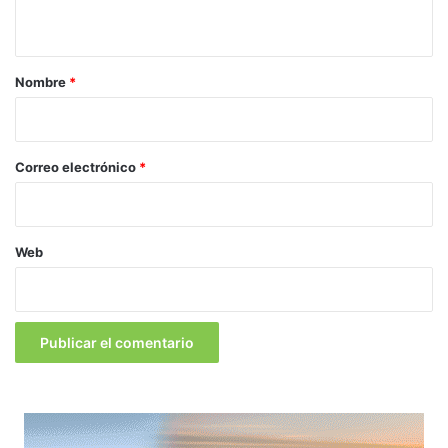
t
a
r
Nombre
*
i
o
*
Correo electrónico
*
Web