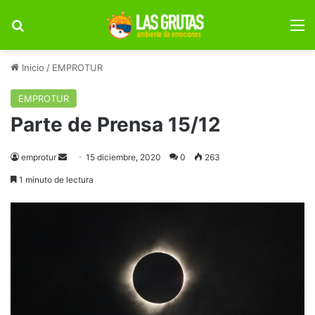
Buscar por
M
Inicio
/
EMPROTUR
EMPROTUR
Parte de Prensa 15/12
Send
emprotur
15 diciembre, 2020
0
263
an
1 minuto de lectura
email