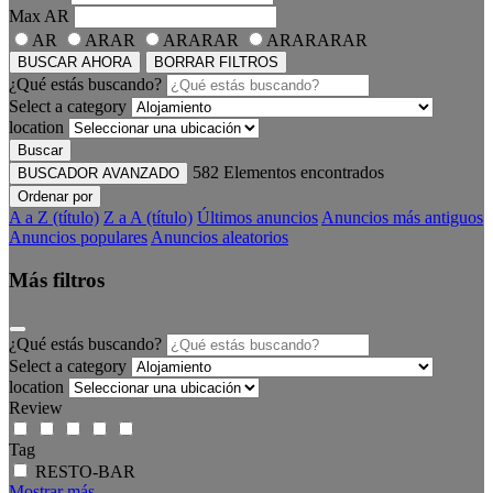
Max
AR
AR
ARAR
ARARAR
ARARARAR
BUSCAR AHORA
BORRAR FILTROS
¿Qué estás buscando?
Select a category
location
Buscar
582
Elementos encontrados
BUSCADOR AVANZADO
Ordenar por
A a Z (título)
Z a A (título)
Últimos anuncios
Anuncios más antiguos
Anuncios populares
Anuncios aleatorios
Más filtros
¿Qué estás buscando?
Select a category
location
Review
Tag
RESTO-BAR
Mostrar más