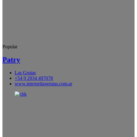
Popular
Patry
Las Grutas
+54 9 2934 497078
www.internetlasgrutas.com.ar