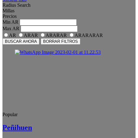
Radius Search
Millas
Precios
Min
AR
Max
AR
AR
ARAR
ARARAR
ARARARAR
BUSCAR AHORA
BORRAR FILTROS
Popular
Peñihuen