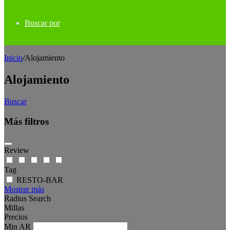
Buscar por
Inicio
/
Alojamiento
Alojamiento
Buscar
Más filtros
Review
Tag
RESTO-BAR
Mostrar más
Radius Search
Millas
Precios
Min
AR