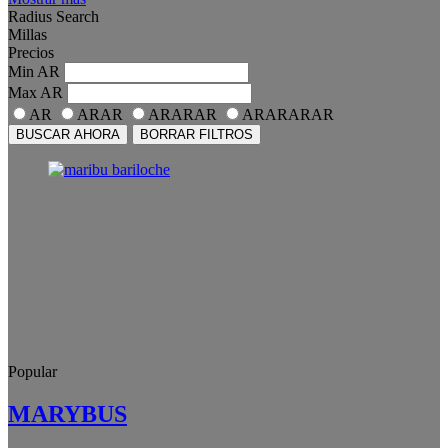
Radius Search
Millas
Precios
Min
AR
Max
AR
AR
ARAR
ARARAR
ARARARAR
BUSCAR AHORA
BORRAR FILTROS
Popular
MARYBUS