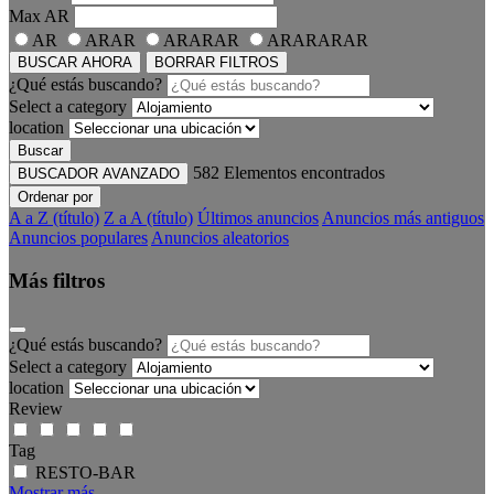
Max
AR
AR
ARAR
ARARAR
ARARARAR
BUSCAR AHORA
BORRAR FILTROS
¿Qué estás buscando?
Select a category
location
Buscar
582
Elementos encontrados
BUSCADOR AVANZADO
Ordenar por
A a Z (título)
Z a A (título)
Últimos anuncios
Anuncios más antiguos
Anuncios populares
Anuncios aleatorios
Más filtros
¿Qué estás buscando?
Select a category
location
Review
Tag
RESTO-BAR
Mostrar más