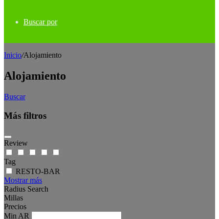
Buscar por
Inicio
/
Alojamiento
Alojamiento
Buscar
Más filtros
Review
Tag
RESTO-BAR
Mostrar más
Radius Search
Millas
Precios
Min
AR