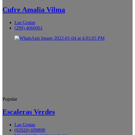
Cufre Amalia Vilma
Las Grutas
(299) 4066061
Popular
Escaleras Verdes
Las Grutas
(02920) 699898