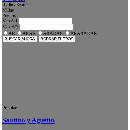
Radius Search
Millas
Precios
Min
AR
Max
AR
AR
ARAR
ARARAR
ARARARAR
BUSCAR AHORA
BORRAR FILTROS
Popular
Santino y Agustin