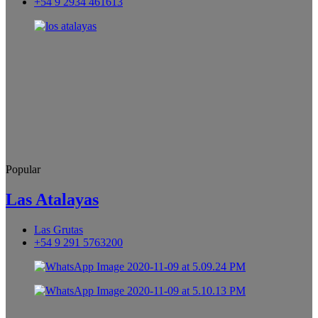
+54 9 2934 461613
Popular
Las Atalayas
Las Grutas
+54 9 291 5763200