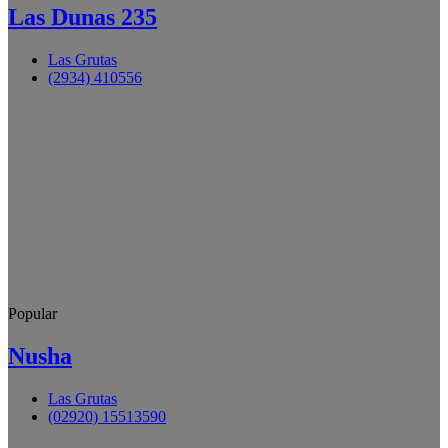
Las Dunas 235
Las Grutas
(2934) 410556
Popular
Nusha
Las Grutas
(02920) 15513590