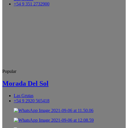
+54 9 351 2732900
Popular
Morada Del Sol
Las Grutas
+54 9 2920 565418