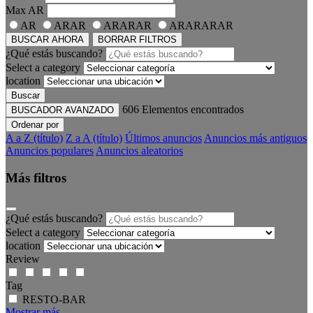
Max
AR
AR
ARAR
ARARAR
ARARARAR
BUSCAR AHORA
BORRAR FILTROS
¿Qué estás buscando?
Select a category
location
Buscar
606
Elementos encontrados
BUSCADOR AVANZADO
Ordenar por
A a Z (título)
Z a A (título)
Últimos anuncios
Anuncios más antiguos
Anuncios populares
Anuncios aleatorios
Más filtros
¿Qué estás buscando?
Select a category
location
Review
Tag
RESTO-BAR
Mostrar más