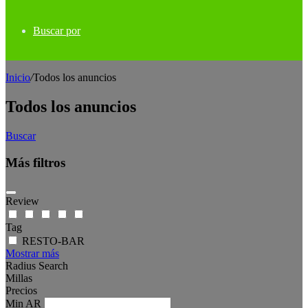
Buscar por
Inicio
/
Todos los anuncios
Todos los anuncios
Buscar
Más filtros
Review
Tag
RESTO-BAR
Mostrar más
Radius Search
Millas
Precios
Min
AR