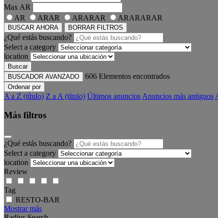
Max
AR
AR
ARAR
ARARAR
ARARARAR
BUSCAR AHORA
BORRAR FILTROS
¿Qué estás buscando?
Select a category
location
Buscar
606
Elementos encontrados
BUSCADOR AVANZADO
Ordenar por
A a Z (título)
Z a A (título)
Últimos anuncios
Anuncios más antiguos
Más filtros
¿Qué estás buscando?
Select a category
location
Review
Tag
RESTO-BAR
Mostrar más
Radius Search