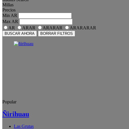
Millas
Precios
Min
AR
Max
AR
AR
ARAR
ARARAR
ARARARAR
BUSCAR AHORA
BORRAR FILTROS
Popular
Ñirihuau
Las Grutas