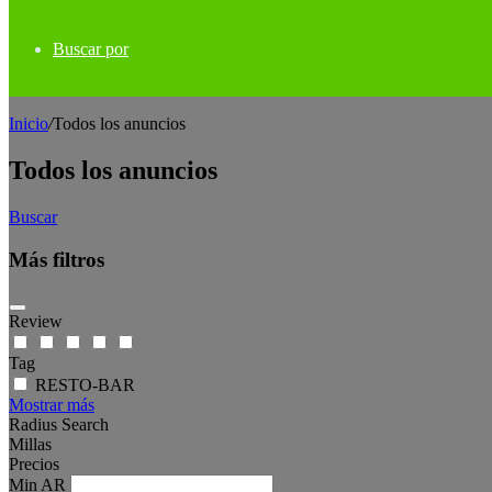
Buscar por
Inicio
/
Todos los anuncios
Todos los anuncios
Buscar
Más filtros
Review
Tag
RESTO-BAR
Mostrar más
Radius Search
Millas
Precios
Min
AR