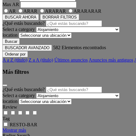
Max
AR
AR
ARAR
ARARAR
ARARARAR
BUSCAR AHORA
BORRAR FILTROS
¿Qué estás buscando?
Select a category
location
Buscar
582
Elementos encontrados
BUSCADOR AVANZADO
Ordenar por
A a Z (título)
Z a A (título)
Últimos anuncios
Anuncios más antiguos
Más filtros
¿Qué estás buscando?
Select a category
location
Review
Tag
RESTO-BAR
Mostrar más
Radius Search