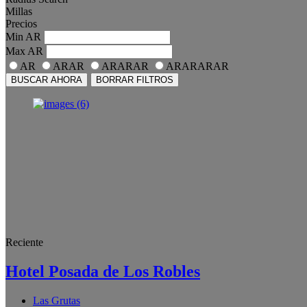
Millas
Precios
Min
AR
Max
AR
AR
ARAR
ARARAR
ARARARAR
BUSCAR AHORA
BORRAR FILTROS
Reciente
Hotel Posada de Los Robles
Las Grutas