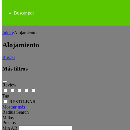
Buscar por
Inicio
/
Alojamiento
Alojamiento
Buscar
Más filtros
Review
Tag
RESTO-BAR
Mostrar más
Radius Search
Millas
Precios
Min
AR