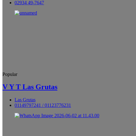
02934 49-7647
Popular
V Y T Las Grutas
Las Grutas
01149797241 / 01123776231