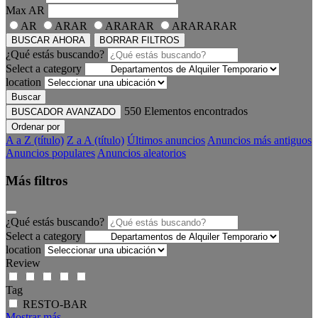
Max
AR
AR
ARAR
ARARAR
ARARARAR
BUSCAR AHORA
BORRAR FILTROS
¿Qué estás buscando?
Select a category
location
Buscar
550
Elementos encontrados
BUSCADOR AVANZADO
Ordenar por
A a Z (título)
Z a A (título)
Últimos anuncios
Anuncios más antiguos
Anuncios populares
Anuncios aleatorios
Más filtros
¿Qué estás buscando?
Select a category
location
Review
Tag
RESTO-BAR
Mostrar más