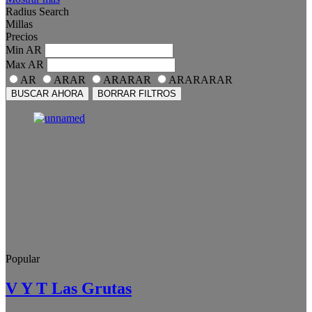
Radius Search
Millas
Precios
Min
AR
Max
AR
AR
ARAR
ARARAR
ARARARAR
BUSCAR AHORA
BORRAR FILTROS
Popular
V Y T Las Grutas