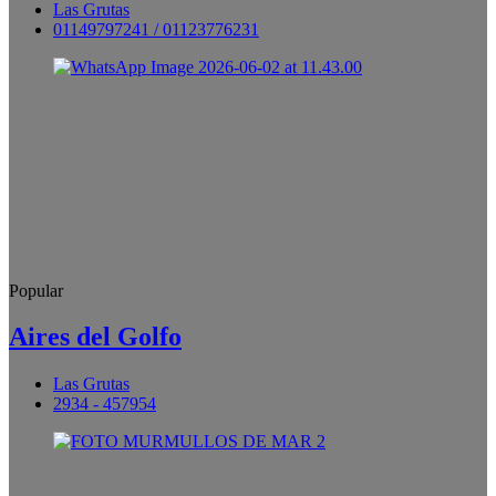
Las Grutas
01149797241 / 01123776231
Popular
Aires del Golfo
Las Grutas
2934 - 457954