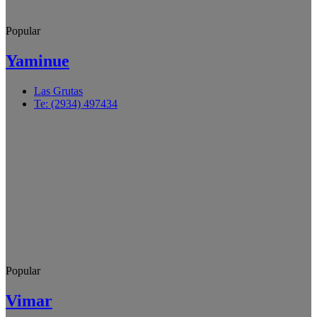
Popular
Yaminue
Las Grutas
Te: (2934) 497434
Popular
Vimar