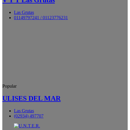
V Y T Las Grutas
Las Grutas
01149797241 / 01123776231
Popular
ULISES DEL MAR
Las Grutas
(02934) 497707