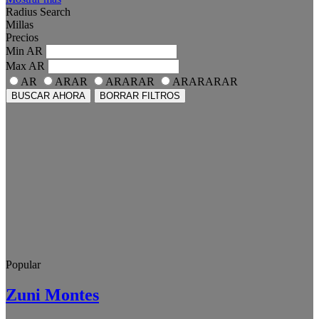
Radius Search
Millas
Precios
Min
AR
Max
AR
AR
ARAR
ARARAR
ARARARAR
BUSCAR AHORA
BORRAR FILTROS
Popular
Zuni Montes