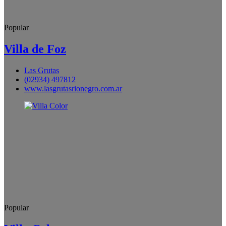
Popular
Villa de Foz
Las Grutas
(02934) 497812
www.lasgrutasrionegro.com.ar
Popular