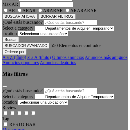
Max
AR
AR
ARAR
ARARAR
ARARARAR
BUSCAR AHORA
BORRAR FILTROS
¿Qué estás buscando?
Select a category
location
Buscar
550
Elementos encontrados
BUSCADOR AVANZADO
Ordenar por
A a Z (título)
Z a A (título)
Últimos anuncios
Anuncios más antiguos
Anuncios populares
Anuncios aleatorios
Más filtros
¿Qué estás buscando?
Select a category
location
Review
Tag
RESTO-BAR
Mostrar más