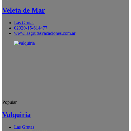
Veleta de Mar
Las Grutas
02920-15-614477
www.lasgrutasvacaciones.com.ar
Popular
Valquiria
Las Grutas