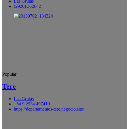
Las Grutas
(2920) 362642
Popular
Tere
Las Grutas
+54 9 2934 497410
https://departamentos-tere.negocio.site/