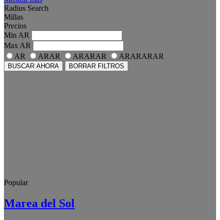
Radius Search
Millas
Precios
Min
AR
Max
AR
AR
ARAR
ARARAR
ARARARAR
BUSCAR AHORA
BORRAR FILTROS
Popular
Marea del Sol