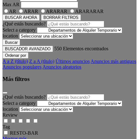
Max
AR
AR
ARAR
ARARAR
ARARARAR
BUSCAR AHORA
BORRAR FILTROS
¿Qué estás buscando?
Select a category
location
Buscar
550
Elementos encontrados
BUSCADOR AVANZADO
Ordenar por
A a Z (título)
Z a A (título)
Últimos anuncios
Anuncios más antiguos
Anuncios populares
Anuncios aleatorios
Más filtros
¿Qué estás buscando?
Select a category
location
Review
Tag
RESTO-BAR
Mostrar más