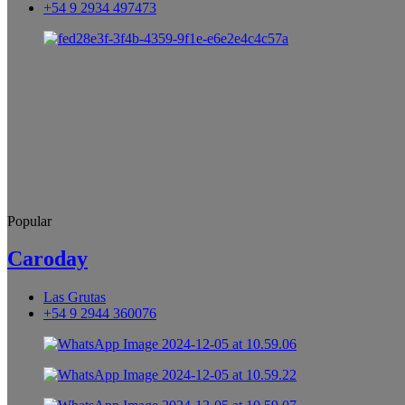
+54 9 2934 497473
Popular
Caroday
Las Grutas
+54 9 2944 360076