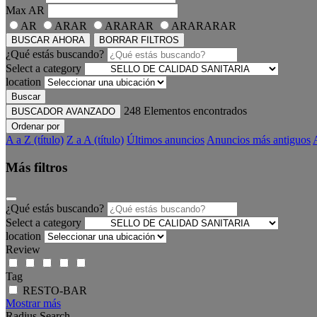
Max
AR
AR
ARAR
ARARAR
ARARARAR
BUSCAR AHORA
BORRAR FILTROS
¿Qué estás buscando?
Select a category
location
Buscar
248
Elementos encontrados
BUSCADOR AVANZADO
Ordenar por
A a Z (título)
Z a A (título)
Últimos anuncios
Anuncios más antiguos
Más filtros
¿Qué estás buscando?
Select a category
location
Review
Tag
RESTO-BAR
Mostrar más
Radius Search