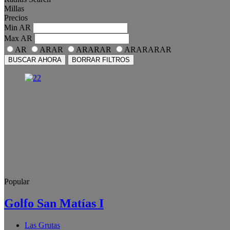
Millas
Precios
Min
AR
Max
AR
AR
ARAR
ARARAR
ARARARAR
BUSCAR AHORA
BORRAR FILTROS
Popular
Golfo San Matías I
Las Grutas