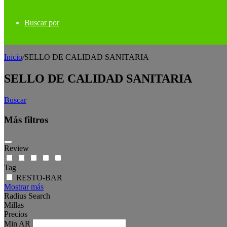
Buscar por
Inicio
/
SELLO DE CALIDAD SANITARIA
SELLO DE CALIDAD SANITARIA
Buscar
Más filtros
Review
Tag
RESTO-BAR
Mostrar más
Radius Search
Millas
Precios
Min
AR