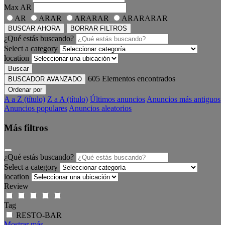
Max
AR
AR
ARAR
ARARAR
ARARARAR
BUSCAR AHORA
BORRAR FILTROS
¿Qué estás buscando?
Select a category
location
Buscar
605
Elementos encontrados
BUSCADOR AVANZADO
Ordenar por
A a Z (título)
Z a A (título)
Últimos anuncios
Anuncios más antiguos
Anuncios populares
Anuncios aleatorios
Más filtros
¿Qué estás buscando?
Select a category
location
Review
Tag
RESTO-BAR
Mostrar más