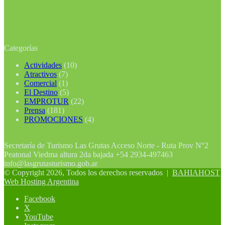
Categorías
Actividades
(10)
Atractivos
(7)
Comercial
(1)
El Destino
(5)
EMPROTUR
(22)
Prensa
(181)
PROMOCIONES
(4)
Secretaría de Turismo Las Grutas Acceso Norte - Ruta Prov N°2
Peatonal Viedma altura 2da bajada +54 2934-497463
info@lasgrutasturismo.gob.ar
© Copyright 2026, Todos los derechos reservados |
BAHIAHOST
Web Hosting Argentina
Facebook
X
YouTube