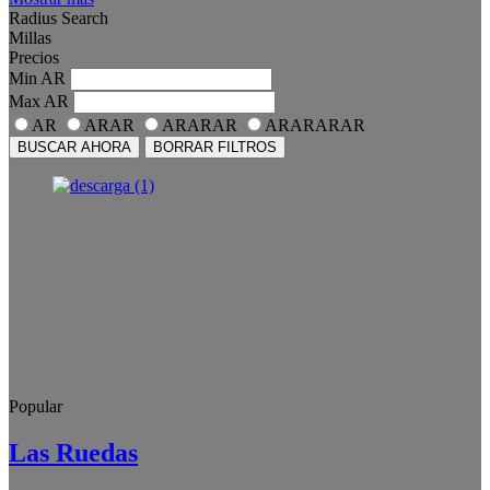
Radius Search
Millas
Precios
Min
AR
Max
AR
AR
ARAR
ARARAR
ARARARAR
BUSCAR AHORA
BORRAR FILTROS
Popular
Las Ruedas