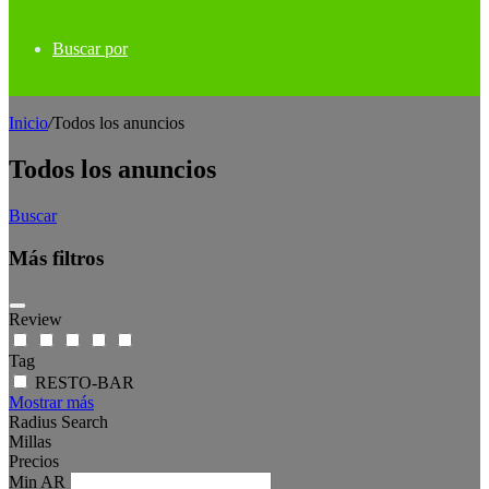
Buscar por
Inicio
/
Todos los anuncios
Todos los anuncios
Buscar
Más filtros
Review
Tag
RESTO-BAR
Mostrar más
Radius Search
Millas
Precios
Min
AR