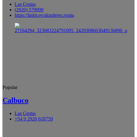
Las Grutas
(2920) 579999
https://linktr.ee/alquileres.rosita
Popular
Calbuco
Las Grutas
+54 9 2920 618759