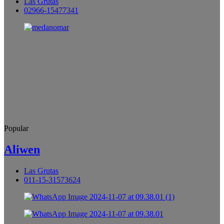
Las Grutas
02966-15477341
Popular
Aliwen
Las Grutas
011-15-31573624