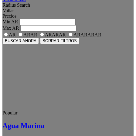
Radius Search
Millas
Precios
Min
AR
Max
AR
AR
ARAR
ARARAR
ARARARAR
BUSCAR AHORA
BORRAR FILTROS
Popular
Agua Marina