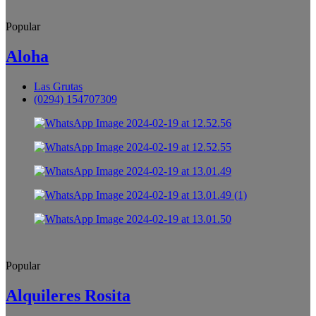
Popular
Aloha
Las Grutas
(0294) 154707309
Popular
Alquileres Rosita