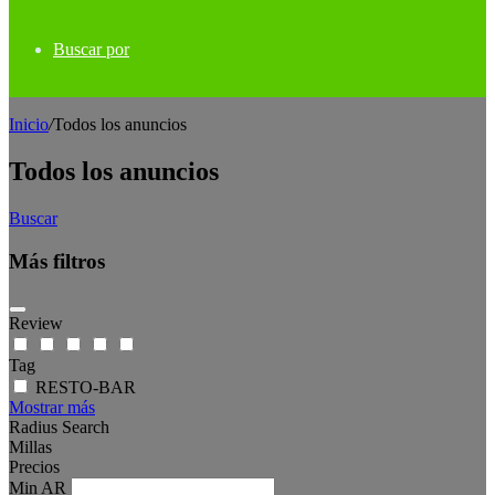
Buscar por
Inicio
/
Todos los anuncios
Todos los anuncios
Buscar
Más filtros
Review
Tag
RESTO-BAR
Mostrar más
Radius Search
Millas
Precios
Min
AR