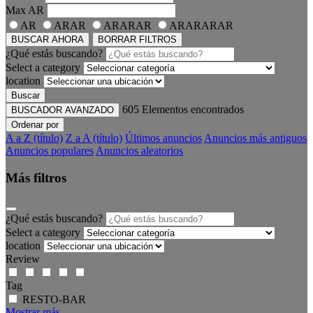
Max
AR
AR
ARAR
ARARAR
ARARARAR
BUSCAR AHORA
BORRAR FILTROS
¿Qué estás buscando?
Select a category
location
Buscar
605
Elementos encontrados
BUSCADOR AVANZADO
Ordenar por
A a Z (título)
Z a A (título)
Últimos anuncios
Anuncios más antiguos
Anuncios populares
Anuncios aleatorios
Más filtros
¿Qué estás buscando?
Select a category
location
Review
Tag
RESTO-BAR
Mostrar más