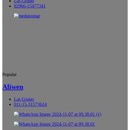
Las Grutas
02966-15477341
Popular
Aliwen
Las Grutas
011-15-31573624