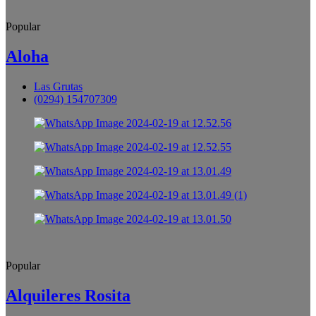
Popular
Aloha
Las Grutas
(0294) 154707309
Popular
Alquileres Rosita