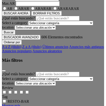
Max
AR
AR
ARAR
ARARAR
ARARARAR
BUSCAR AHORA
BORRAR FILTROS
¿Qué estás buscando?
Select a category
location
Buscar
606
Elementos encontrados
BUSCADOR AVANZADO
Ordenar por
A a Z (título)
Z a A (título)
Últimos anuncios
Anuncios más antiguos
Anuncios populares
Anuncios aleatorios
Más filtros
¿Qué estás buscando?
Select a category
location
Review
Tag
RESTO-BAR
Mostrar más