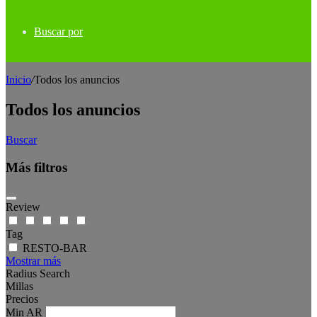
Buscar por
Inicio
/
Todos los anuncios
Todos los anuncios
Buscar
Más filtros
Review
Tag
RESTO-BAR
Mostrar más
Radius Search
Millas
Precios
Min
AR