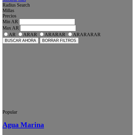
Radius Search
Millas
Precios
Min
AR
Max
AR
AR
ARAR
ARARAR
ARARARAR
BUSCAR AHORA
BORRAR FILTROS
Popular
Agua Marina