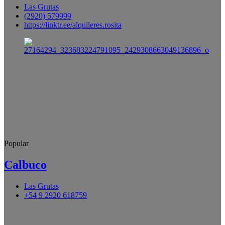
Las Grutas
(2920) 579999
https://linktr.ee/alquileres.rosita
Popular
Calbuco
Las Grutas
+54 9 2920 618759