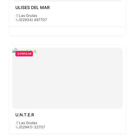
ULISES DEL MAR
Las Grutas
(02934) 497707
POPULAR
U.N.T.E.R
Las Grutas
(02941)-32707