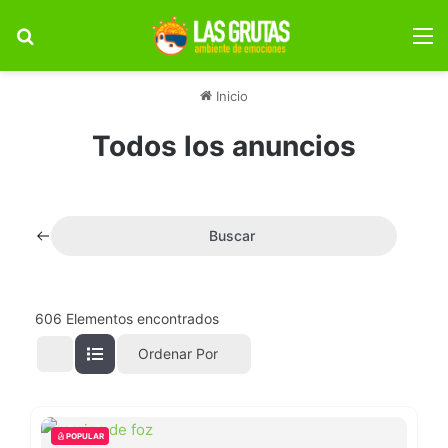
Buscar por
M
Inicio
Todos los anuncios
Buscar
606
Elementos encontrados
Ordenar Por
POPULAR